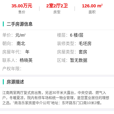
35.00万元
2
室
2
厅
2
卫
126.00 m
2
售价
房型
面积
二手房源信息
单价：
元/m
楼层：
6 楼/层
2
朝向：
南北
装修类型：
毛坯房
房屋年代：
年
房屋类型：
套房
联系人：
杨晓英
区域：
暂无数据
产权年限：
房源描述
江南两室两厅复式房出售，另送30平米大露台，中央空调、燃气入
户，冬暖夏凉，院内有停车场和统一物业管理，是您置业居住的理想
之选。“商洛乐家房屋中介公司”地址：东环路东门口南10米2楼。