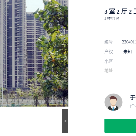
3 室 2 厅 2
4 楼/共层
编号
220491
产权
未知
小区
地址
于
(个
>