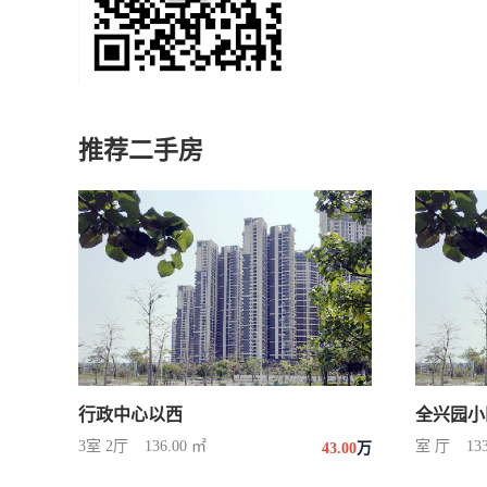
推荐二手房
行政中心以西
全兴园小
3室 2厅
136.00 ㎡
室 厅
13
43.00
万