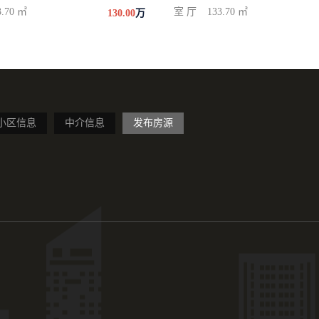
3.70 ㎡
室 厅
133.70 ㎡
130.00
万
小区信息
中介信息
发布房源