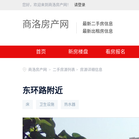
您好，欢迎来到商洛房产网！
请登录
商洛房产网
最新二手房信息
最新出租房信息
首页
新房楼盘
看房报名
商洛房产网
>
二手房源列表 >
房源详细信息
东环路附近
床
卫生设施
热水器