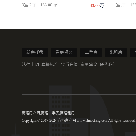
3室 2厅
136.00 ㎡
室 厅
13
43.00
万
新房楼盘
看房报名
二手房
出租房
法律申明
套餐标准
金币充值
意见建议
联系我们
商洛房产网,商洛二手房,商洛租房
Copyright © 2017-2024 商洛房产网 www.simbefang.com All rights reserved.