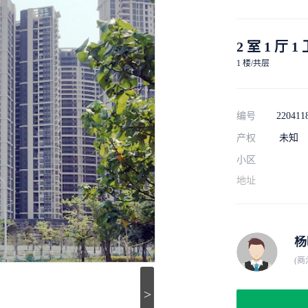
2 室 1 厅 1
1 楼/共层
编号
220411
产权
未知
小区
地址
杨
(
>